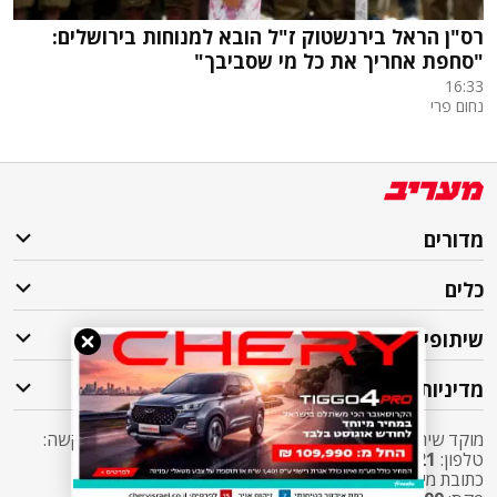
רס"ן הראל בירנשטוק ז"ל הובא למנוחות בירושלים:
"סחפת אחריך את כל מי שסביבך"
16:33
נחום פרי
מדורים
כלים
שיתופי פעולה
מדיניות
מוקד שירות לקוחות מעריב אליו ניתן לפנות בכל שאלה או בקשה:
טלפון:
2421*
שלוחה 5 מעריב או
03-7619056
כתובת מייל:
sherut@maariv.co.il