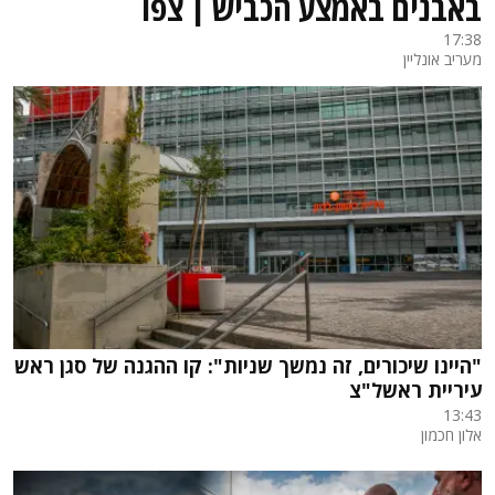
באבנים באמצע הכביש | צפו
17:38
מעריב אונליין
"היינו שיכורים, זה נמשך שניות": קו ההגנה של סגן ראש
עיריית ראשל"צ
13:43
אלון חכמון