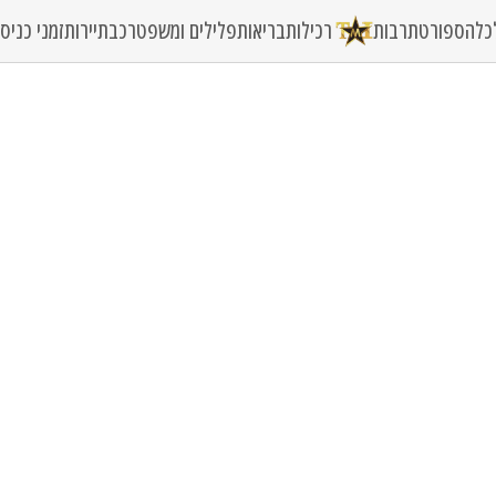
כלה
ספורט
תרבות
רכילות
בריאות
פלילים ומשפט
רכב
תיירות
זמני כני