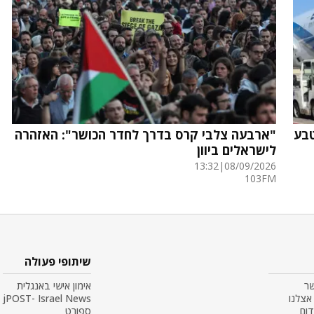
ארוש טבע
"ארבעה צלבי קרס בדרך לחדר הכושר": האזהרה
לישראלים ביוון
13:32
|
08/09/2026
103FM
שיתופי פעולה
שר
אימון אישי באנגלית
אצלנו
jPOST- Israel News
דום
ספורט