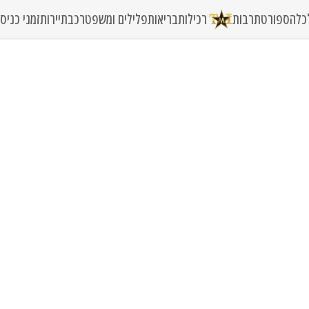
כלה
ספורט
תרבות
רכילות
בריאות
פלילים ומשפט
רכב
תיירות
זמני כני