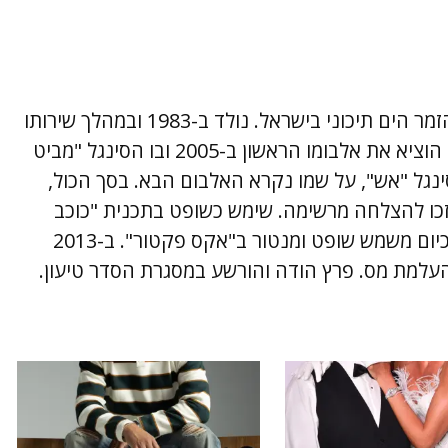
זמן, מלחין ופזמונאי, הנחשב לאחד ממובילי הזמר הים תיכוני בישראל. נולד ב-1983 ובמהלך שירותו
הצבאי התקבל לצוות ההווי של פיקוד הצפון. הוציא את אלבומו הראשון ב-2005 ובו הסינגל "מביט
נגל "אש", על שמו נקרא האלבום הבא. בסך הכול,
זכו להצלחה מרשימה. שימש כשופט בתכנית "כוכב
נולד" וכשופט ומנטור ב"בית ספר למוזיקה". כיום משמש שופט ומנטור ב"אקס פקטור". ב-2013
העלמת מס. פרץ הודה והורשע במסגרת הסדר טיעון.