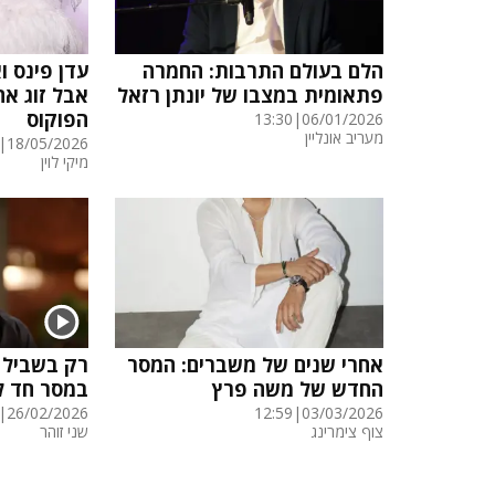
הלם בעולם התרבות: החמרה
עדן פינס ו
פתאומית במצבו של יונתן רזאל
אבל זוג א
הפוקוס
13:30
|
06/01/2026
מעריב אונליין
|
18/05/2026
מיקי לוין
אחרי שנים של משברים: המסר
רק בשביל 
החדש של משה פרץ
במסר חד ל
|
26/02/2026
12:59
|
03/03/2026
צוף צימרינג
שני זוהר