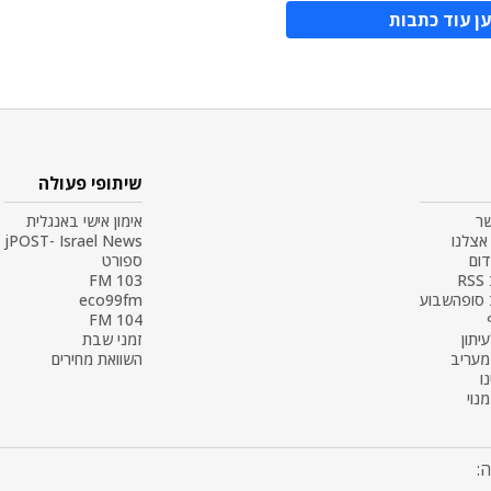
ן עוד כתבות
שיתופי פעולה
שר
אימון אישי באנגלית
אצלנו
jPOST- Israel News
דום
ספורט
R
103 FM
 סופהשבוע
eco99fm
104 FM
עיתון
זמני שבת
 מעריב
השוואת מחירים
ו
נוי
: