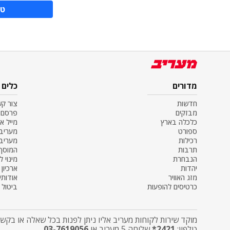
טע
מדורים
כלים
חדשות
צור ק
מבזקים
פרסם 
כלכלה בארץ
מייל א
ספורט
מעריב SS
רכילות
מעריב
תרבות
המוסף
הנבחרת
מינוי ל
יהדות
ארכיון
מזג האוויר
אודותינ
כרטיסים להופעות
ביטול מ
מוקד שירות לקוחות מעריב אליו ניתן לפנות בכל שאלה או בקשה
טלפון:
2421*
שלוחה 5 מעריב או
03-7619056