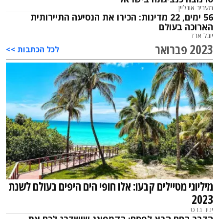
מעריב אונליין
56 ימים, 22 מדינות: הכירו את הנסיעה התיירותית
הארוכה בעולם
יובל ארד
2023 פברואר
לכל הכתבות >>
מיליוני מטיילים קבעו: אלו חופי הים היפים בעולם לשנת
2023
יניר ברט
הדבר החם הבא לפסח: הקמפינג שישדרג לכם את