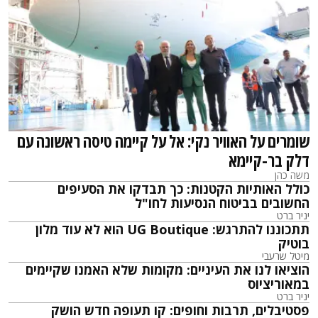
שומרים על האוויר נקי: אל על קיימה טיסה ראשונה עם
דלק בר-קיימא
משה כהן
כולל האותיות הקטנות: כך תבדקו את הסעיפים
החשובים בביטוח הנסיעות לחו"ל
יניר ברט
תתכוננו להתרגש: UG Boutique הוא לא עוד מלון
בוטיק
מיטל שרעבי
הוציאו לנו את העיניים: מקומות שלא האמנו שקיימים
במאוריציוס
יניר ברט
פסטיבלים, תרבות וחופים: קו תעופה חדש הושק