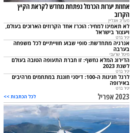
אחוזת יערות הכרמל נפתחת מחדש לקראת הקיץ
הקרוב
מעריב אונליין
לא תאמינו למחיר: הוכרז אחד הקרוזים הארוכים בעולם,
ויעצור בישראל
יניר ברט
אנרגיה מתחדשת: סופי שבוע חווייתיים לכל משפחה
בערבה
מיטל שרעבי
הדירוג המלא נחשף: זו חברת התעופה הטובה בעולם
לשנת 2023
יניר ברט
לרגל חגיגות ה-100: דיסני חוגגת במתחמים מרהיבים
באירופה
יניר ברט
2023 אפריל
לכל הכתבות >>