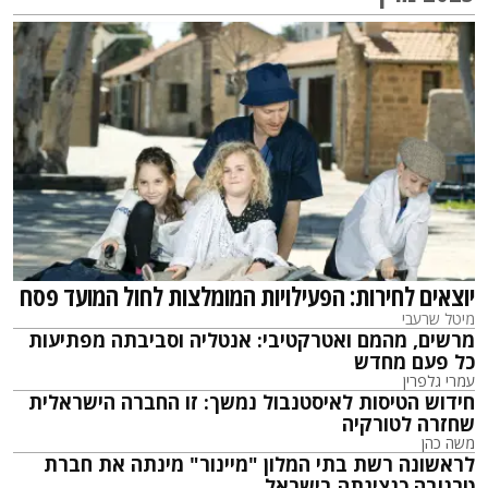
יוצאים לחירות: הפעילויות המומלצות לחול המועד פסח
מיטל שרעבי
מרשים, מהמם ואטרקטיבי: אנטליה וסביבתה מפתיעות
כל פעם מחדש
עמרי גלפרין
חידוש הטיסות לאיסטנבול נמשך: זו החברה הישראלית
שחזרה לטורקיה
משה כהן
לראשונה רשת בתי המלון "מיינור" מינתה את חברת
טרנובה כנציגתה בישראל