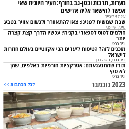
מערות, תרבות ובטן-גב בחורף: העיר היוונית שאי
אפשר להישאר אליה אדישים
עינת אוליבייר
שבת שמשית לפנינו: צאו להתאוורר ולנשום אוויר בטבע
מיטל שרעבי
חולמים לטוס לספארי בקניה? עכשיו הדרך קצת קצרה
יותר
יניר ברט
מוכנים לזה? הטיסות ליעדים הכי אקזוטיים בעולם חוזרות
לישראל
יניר ברט
, משה כהן
תודו שהתגעגעתם: אטרקציות חורפיות באלפים, שהן
לא סקי
יניר ברט
2023 נובמבר
לכל הכתבות >>