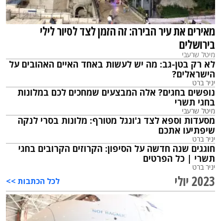
מאירים את עיר הבירה: זה הזמן לצד לסיור לילי
בירושלים
מיטל שרעבי
לא רק בטן-גב: מה יש לעשות באחד האיים האהובים על
הישראלים?
יניר ברט
נופשים בחגים? אלה המבצעים שמחכים לכם במלונות
בחגי תשרי
מיטל שרעבי
מסעדות וספא לצד ג'ונגל מטורף: מלונות בסרי לנקה
שיפתיעו אתכם
יניר ברט
חוגגים שנה חדשה על הסיפון: הקרוזים הקרובים בחגי
תשרי | כל הפרטים
יניר ברט
2023 יולי
לכל הכתבות >>