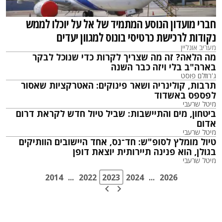
חברי מועדון הנוסע המתמיד של אל על יוכלו לממש
נקודות לרכישת כרטיסי בונוס למגוון יעדים
מעריב אונליין
מה הלאה? זה מה שצריך לקרות כדי שנוכל לבקר
בארה"ב בלי ויזה כבר השנה
ג'רוזלם פוסט
תרבות, קולינריה ושאר פינוקים: האטרקציות שאסור
לפספס באשדוד
מיטל שרעבי
ביטחון, מים והתיישבות: שביל טיול חדש לקראת דרום
אדום
מיטל שרעבי
טיול מומלץ לסופ"ש: חד־נס, אחד היישובים הוותיקים
בגולן, הוא פנינה תיירותית יוצאת דופן
מיטל שרעבי
2014
...
2022
2023
2024
...
2026