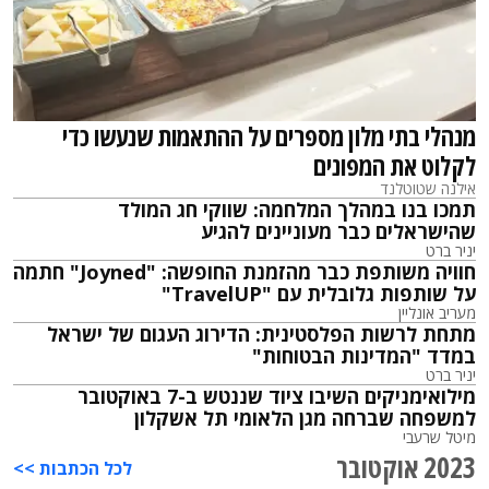
מנהלי בתי מלון מספרים על ההתאמות שנעשו כדי
לקלוט את המפונים
אילנה שטוטלנד
תמכו בנו במהלך המלחמה: שווקי חג המולד
שהישראלים כבר מעוניינים להגיע
יניר ברט
חוויה משותפת כבר מהזמנת החופשה: "Joyned" חתמה
על שותפות גלובלית עם "TravelUP"
מעריב אונליין
מתחת לרשות הפלסטינית: הדירוג העגום של ישראל
במדד "המדינות הבטוחות"
יניר ברט
מילואימניקים השיבו ציוד שננטש ב-7 באוקטובר
למשפחה שברחה מגן הלאומי תל אשקלון
מיטל שרעבי
2023 אוקטובר
לכל הכתבות >>