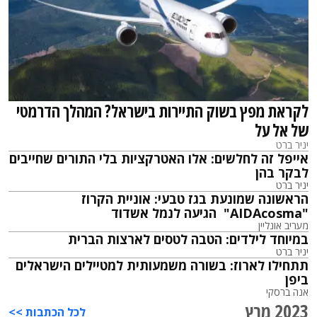
לקראת מפץ בשוק התיירות בישראל? המהלך הדרמטי
של אל על
יניר ברט
אייפל זה לחלשים: אלו האטרקציות בלי התורים שחייבים
לבקר בהן
יניר ברט
הראשונה שמונעת בגז טבעי: אוניית הקרוז
"AIDAcosma" הגיעה לנמל אשדוד
מעריב אונליין
במיוחד לילדים: הטבה לטסים לארצות הברית
יניר ברט
תתחילו לארוז: בשורה משמעותית למטיילים הישראלים
ביפן
אנה ברסקי
2023 מרץ
לכל הכתבות >>