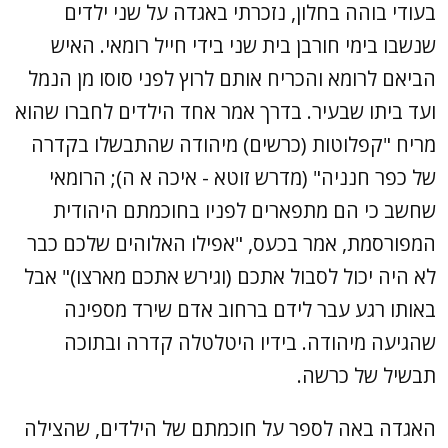
בעודי בוהה בחלון, נזכרתי באגדה על שני ילדים
שנשבו בימי חורבן בית שני בידי חייל רומאי. האיש
הביאם לרומא והכריח אותם לרוץ לפני סוסו מן הנמל
ועד ביתו שבעיר. בדרך אמר אחד הילדים לחברו שהוא
מריח "קפלוטות (כרשים) מיהודה שהתבשלו בקדרה
של כפר חנניה" (מדרש זוטא - איכה א ה); הרומאי
שחשב כי הם מתפארים לפניו בחוכמתם היהודית
המפורסמת, אמר בכעס, "אפילו האלוהים שלכם כבר
לא היה יכול לסבול אתכם (וגירש אתכם מארצו)" אבל
באותו רגע עבר לידם ברחוב אדם שירד מספינה
שהגיעה מיהודה. בידיו היטלטלה קדרה ובתוכה
תבשיל של כרשה.
האגדה באה לספר על חוכמתם של הילדים, שהצילה