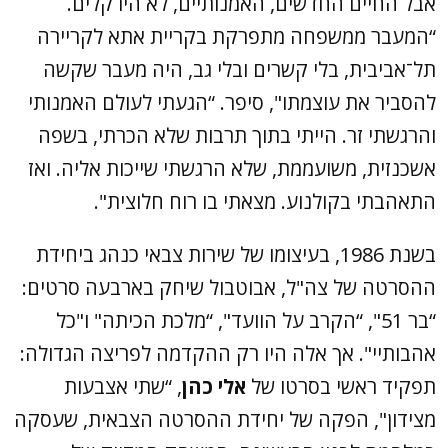
אבל החיים החדשים, האמנותיים, לא היו קלים.
“המעבר ממשפחה מתפרקת בקריית אתא לקריירה
תל־אביבית, בלי קשרים ובלי גב, היה מעבר שקשה
להסביר את עוצמתו", סיפר. “הגעתי לעולם האמנותי
והרגשתי זר. הייתי בתוך תרבות שלא הכרתי, בשפה
אשכנזית, משועממת, שלא הרגשתי שייכות אליה. ואז
התאהבתי בקולנוע. מצאתי בו רוח חלוצית".
בשנת 1986, בעיצומו של שירות צבאי כנהג ביחידת
ההסרטה של צה"ל, אבוטבול שיחק בארבעה סרטים:
“בר 51", “הקרב על הוועד", “מלכת הכיתה" ו"כל
אהבותיי". אך אלה היו רק ההקדמה לפריצה הגדולה:
תפקיד ראשי בסרטו של
אלי כהן
, “שתי אצבעות
מצידון", הפקה של יחידת ההסרטה הצבאית, שעסקה