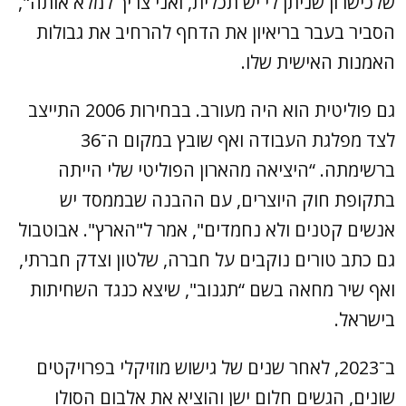
שלכישרון שניתן לי יש תכלית, ואני צריך למלא אותה",
הסביר בעבר בריאיון את הדחף להרחיב את גבולות
האמנות האישית שלו.
גם פוליטית הוא היה מעורב. בבחירות 2006 התייצב
לצד מפלגת העבודה ואף שובץ במקום ה־36
ברשימתה. “היציאה מהארון הפוליטי שלי הייתה
בתקופת חוק היוצרים, עם ההבנה שבממסד יש
אנשים קטנים ולא נחמדים", אמר ל"הארץ". אבוטבול
גם כתב טורים נוקבים על חברה, שלטון וצדק חברתי,
ואף שיר מחאה בשם “תגנוב", שיצא כנגד השחיתות
בישראל.
ב־2023, לאחר שנים של גישוש מוזיקלי בפרויקטים
שונים, הגשים חלום ישן והוציא את אלבום הסולו