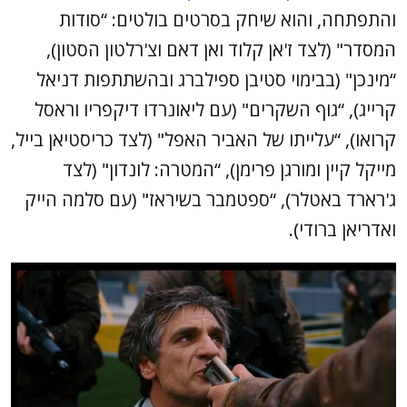
והתפתחה, והוא שיחק בסרטים בולטים: “סודות
המסדר" (לצד ז'אן קלוד ואן דאם וצ'רלטון הסטון),
“מינכן" (בבימוי סטיבן ספילברג ובהשתתפות דניאל
קרייג), “גוף השקרים" (עם ליאונרדו דיקפריו וראסל
קרואו), “עלייתו של האביר האפל" (לצד כריסטיאן בייל,
מייקל קיין ומורגן פרימן), “המטרה: לונדון" (לצד
ג'רארד באטלר), “ספטמבר בשיראז" (עם סלמה הייק
ואדריאן ברודי).