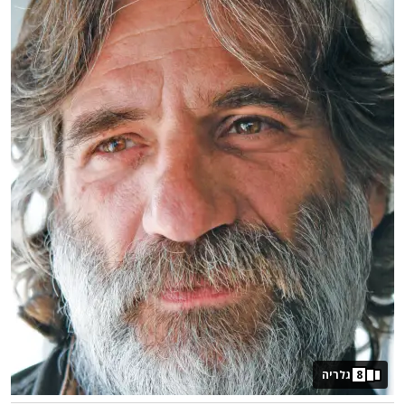
8
גלריה