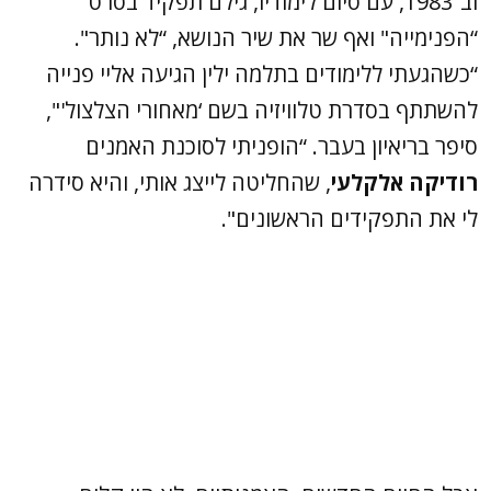
וב־1983, עם סיום לימודיו, גילם תפקיד בסרט
“הפנימייה" ואף שר את שיר הנושא, “לא נותר".
“כשהגעתי ללימודים בתלמה ילין הגיעה אליי פנייה
להשתתף בסדרת טלוויזיה בשם ‘מאחורי הצלצול'",
סיפר בריאיון בעבר. “הופניתי לסוכנת האמנים
רודיקה אלקלעי
, שהחליטה לייצג אותי, והיא סידרה
לי את התפקידים הראשונים".