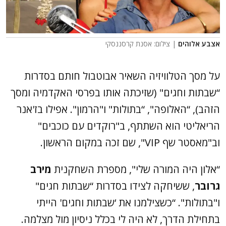
אצבע אלוהים
| צילום: אסנת קרסננסקי
על מסך הטלוויזיה השאיר אבוטבול חותם בסדרות
“שבתות וחגים" (שזיכתה אותו בפרסי האקדמיה ומסך
הזהב), “האלופה", “בתולות" ו"הרמון". אפילו בז'אנר
הריאליטי הוא השתתף, ב"רוקדים עם כוכבים"
וב"מאסטר שף VIP", שם זכה במקום הראשון.
“אלון היה המורה שלי", מספרת השחקנית
מירב
גרובר
, ששיחקה לצידו בסדרות “שבתות חגים"
ו"בתולות". “כשצילמנו את ‘שבתות וחגים' הייתי
בתחילת הדרך, לא היה לי בכלל ניסיון מול מצלמה.