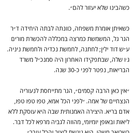
כשהבינו שלא יעזור להם״.
כשאיתן אומרת משפחה, כוונתה לבתה היחידה ד״ר
הגר גל, המשמשת כמרצה במכללה להכשרת מורים
ע״ש דוד ילין; לחתנה, לחמשת נכדיה ולחמשת ניניה.
ג׳ו שלה, שבתפקידו האחרון היה סמנכ״ל משרד
הבריאות, נפטר לפני כ-30 שנה.
״אין כאן הרבה קסמים״, הגר מתייחסת לנעוריה
הנצחיים של אמה. ״לפני הכל אמא, טפו טפו טפו,
אדם בריא. היצירה האמנותית שבה היא עוסקת ללא
ליאות ובאופן יומיומי, מהווה לגביה מרפא לכל דבר.
כשכואב משהו, היא ניגשת ליצור והכל עובר״.