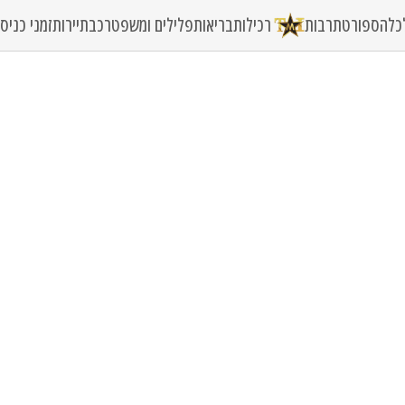
כלה
ספורט
תרבות
רכילות
בריאות
פלילים ומשפט
רכב
תיירות
זמני כני