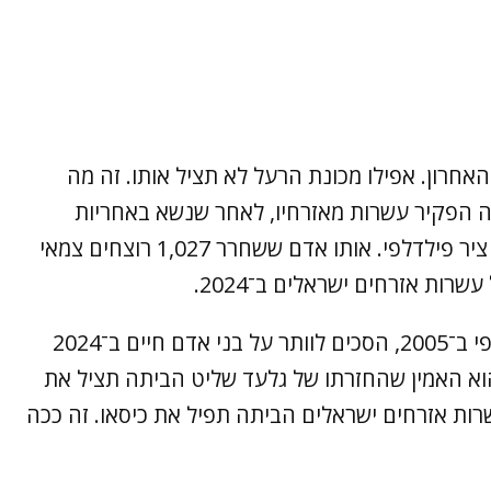
 האחרון. אפילו מכונת הרעל לא תציל אותו. זה מה
ה הפקיר עשרות מאזרחיו, לאחר שנשא באחריות
לרציחתם של 1,500 מאזרחיו, כדי לשמור על ציר פילדלפי. אותו אדם ששחרר 1,027 רוצחים צמאי
אותו אדם שהצביע בעד היציאה מציר פילדלפי ב־2005, הסכים לוותר על בני אדם חיים ב־2024
 להישאר על אותו ציר. למה? כי ב־2011 הוא האמין שהחזרתו של גלעד שליט הביתה תציל את
תם של עשרות אזרחים ישראלים הביתה תפיל את כיסאו. זה ככה