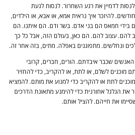
 לנסות לדמיין את רגע השחרור. לנסות לגעת
קיריהם, שמצפים לבואם אחרי קרוב ל־11 חודשים. להיזכר איך נראית אמא, או אבא, או הילדים,
חטופות והחטופים בידי חמאס הם בני אדם. בשר ודם. הם איתנו. הם
אב להם. עצוב להם. הם כאן, בעולם הזה, אבל כל כך
כים ונחלשים. מתפוגגים באפלה. מתים, בזה אחר זה.
 האנשים שכבר איבדתם. הורים, חברים, קרובי
ם מוכנים לשלם, או לתת, או להקריב, כדי להחזיר
מוכנים לתת או להקריב כדי למנוע את מותם. להמציא
את הגלגל אחורנית כדי להימנע מתאונת הדרכים
יימו את חייהם. להציל אותם.