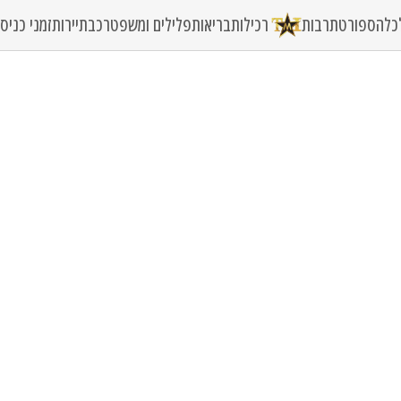
כלה
ספורט
תרבות
רכילות
בריאות
פלילים ומשפט
רכב
תיירות
זמני כני