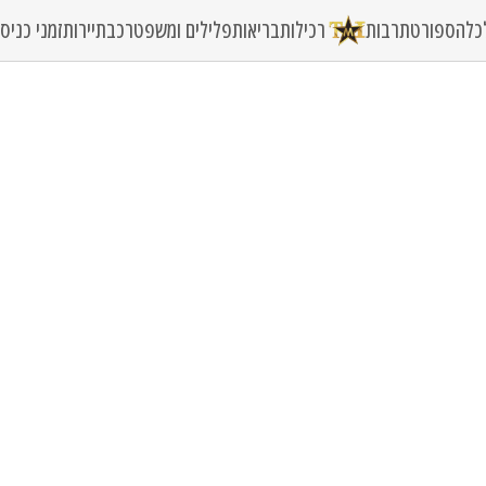
כלה
ספורט
תרבות
רכילות
בריאות
פלילים ומשפט
רכב
תיירות
זמני כני