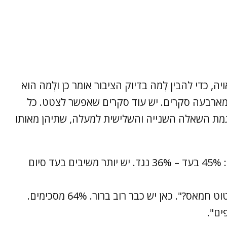
, כדי להבין לְמה בדיוק הציבור אומר כן ולְמה הוא
 מארבעה סקרים. יש עוד סקרים שאפשר לצטט. כל
וגמת השאלה השנייה והשלישית למעלה, שתיהן מאותו
סיום המלחמה ללא הכרעה סופית של חמאס: 45% בעד – 36% נגד. יש יותר משיבים בעד סיום
"האם החזרת כל החטופים חשובה יותר ממיטוט חמאס?". כאן יש כבר רוב ברור. 64% מסכימים.
ים".