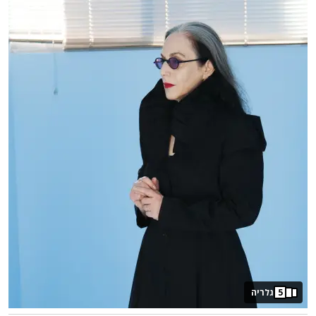
5
גלריה