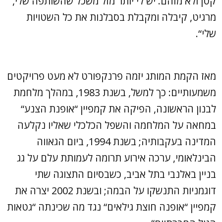
קטן ולא מזהם. יש לי יותר מזל משכל שהשותפה שלי,
מרגיט, קיבלה ומקבלת בסבלנות את כל השטויות
שלי“.
מאז הקמת המותג יזמה פרנקפורט לא מעט פרויקטים
משמעותיים: כך למשל, בשנת 1983, במהלך מלחמת
לבנון הראשונה, הפיקה את קמפיין “אופנת הצנע“
במחאה על המלחמה והשפל הכלכלי שאליו נקלעה
המדינה בעקבותיה; בשנת 1994, ביום הגאווה
הבינלאומי, ערכה אירוע תרומה לעמותת עלם על גג
בניין באלנבי בתל אביב, כשבסיום התצוגה שתי
דוגמניות התנשקו על הבמה; ובשנת 2002 יצרה את
קמפיין “אופנה חוצת גילאים“ נגד מה שכינתה “גטאות