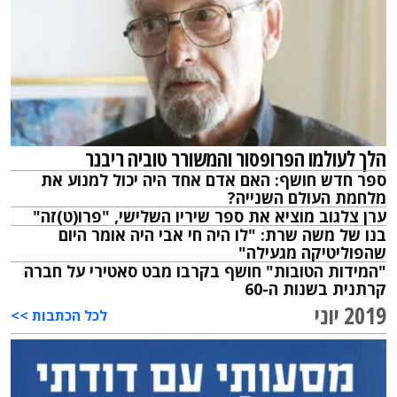
הלך לעולמו הפרופסור והמשורר טוביה ריבנר
ספר חדש חושף: האם אדם אחד היה יכול למנוע את
מלחמת העולם השנייה?
ערן צלגוב מוציא את ספר שיריו השלישי, "פרו(ט)זה"
בנו של משה שרת: "לו היה חי אבי היה אומר היום
שהפוליטיקה מגעילה"
"המידות הטובות" חושף בקרבו מבט סאטירי על חברה
קרתנית בשנות ה-60
2019 יוני
לכל הכתבות >>