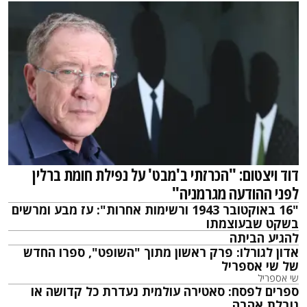
דוד ויצטום: "הכרזתי ב'מבט' על נפילת חומת ברלין
לפני ההודעה מגרמניה"
"16 באוקטובר 1943 ורשימות אחרות": עז מבע ומרשים
בשקט שבעוצמתו
להגיע הביתה
אדון לגורלו: פרק ראשון מתוך "השופט", ספרו החדש
של שי אספריל
שי אספריל
ספרים לפסח: סאטירה עולמית נעדרת כל קדושה או
נובלת אהבה