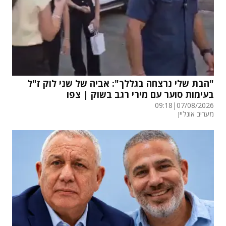
"הבת שלי נרצחה בגללך": אביה של שני לוק ז"ל
בעימות סוער עם מירי רגב בשוק | צפו
09:18
|
07/08/2026
מעריב אונליין